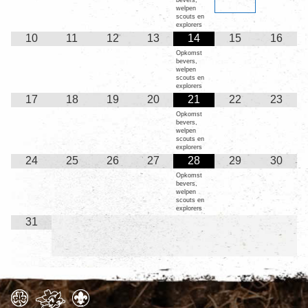
bevers,
welpen
scouts en
explorers
10
11
12
13
14
15
16
Opkomst
bevers,
welpen
scouts en
explorers
17
18
19
20
21
22
23
Opkomst
bevers,
welpen
scouts en
explorers
24
25
26
27
28
29
30
Opkomst
bevers,
welpen
scouts en
explorers
31