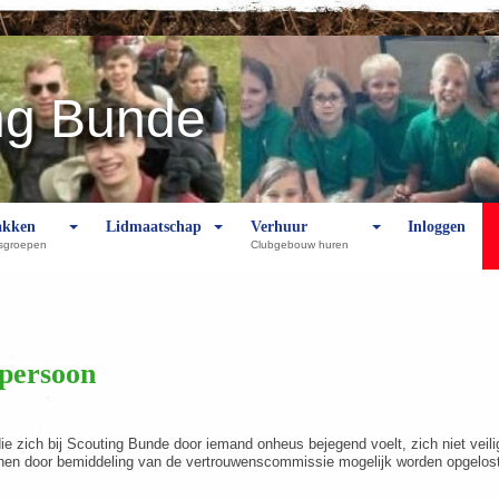
ng Bunde
akken
Lidmaatschap
Verhuur
Inloggen
dsgroepen
Clubgebouw huren
persoon
e zich bij Scouting Bunde door iemand onheus bejegend voelt, zich niet veilig
en door bemiddeling van de vertrouwenscommissie mogelijk worden opgelost. I