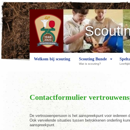
Scouti
Welkom bij scouting
Scouting Bunde
Spelt
Wat is scouting?
Leeftij
Contactformulier vertrouwens
De vertrouwenpersoon is het aanspreekpunt voor iedereen di
Ook vervelende situaties tussen betrokkenen onderling kunn
aanspreekpunt.