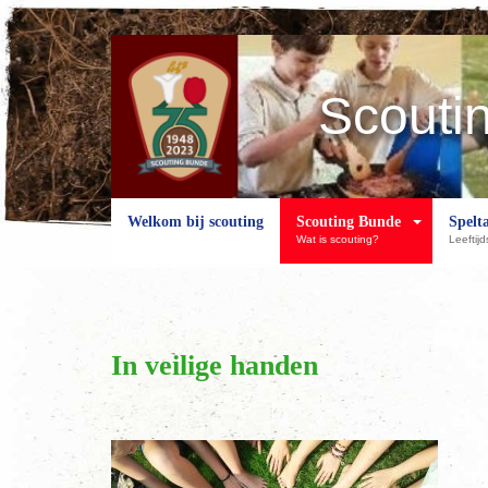
Scouti
Welkom bij scouting
Scouting Bunde
Spelt
Wat is scouting?
Leeftij
In veilige handen