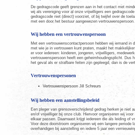
De gedragscode geeft grenzen aan in het contact met minde
wij als vereniging voor al onze vrijwilligers een gedragsco
gedragscode niet (direct) voorziet, of bij twijfel over de t
met een door het bestuur aangewezen vertrouwenspersoon.
Wij hebben een vertrouwenspersoon
Met een vertrouwenscontactpersoon hebben wij iemand in de 
met wie je in vertrouwen kunt praten, maakt het makkelijke
er voor iedereen: kinderen, jongeren, vrijwilligers, medewer
vertrouwenspersoon heeft een geheimhoudingsplicht. Dus hij o
het geval als er strafbare feiten zijn gepleegd, dan is de v
Vertrouwenspersonen
Vertrouwenspersoon Jill Schreurs
Wij hebben een aanstellingsbeleid
Een pleger van grensoverschrijdend gedrag herken je niet aa
en/of vrijwilliger bij onze club. Hiervoor organiseren wij vo
elkaar passen. Daarnaast krijgt iedereen die als leiding of 
Voor deze doorstroom organiseren wij een langere periode lan
overhandigen bij aanstelling en iedere 5 jaar een vernieuwin