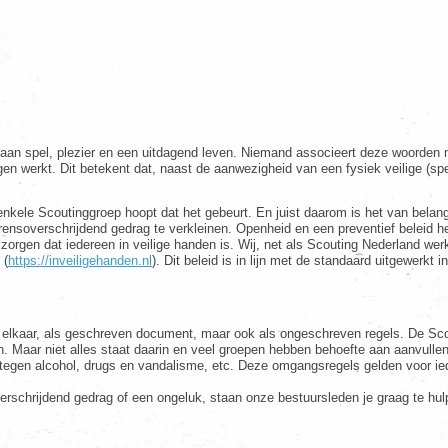
t aan spel, plezier en een uitdagend leven. Niemand associeert deze woorden
gen werkt. Dit betekent dat, naast de aanwezigheid van een fysiek veilige (sp
nkele Scoutinggroep hoopt dat het gebeurt. En juist daarom is het van belang
ensoverschrijdend gedrag te verkleinen. Openheid en een preventief beleid hel
en zorgen dat iedereen in veilige handen is. Wij, net als Scouting Nederland
 (
https://inveiligehanden.nl
). Dit beleid is in lijn met de standaard uitgewerkt i
 elkaar, als geschreven document, maar ook als ongeschreven regels. De Scout
. Maar niet alles staat daarin en veel groepen hebben behoefte aan aanvullen
tegen alcohol, drugs en vandalisme, etc. Deze omgangsregels gelden voor iede
verschrijdend gedrag of een ongeluk, staan onze bestuursleden je graag te hul