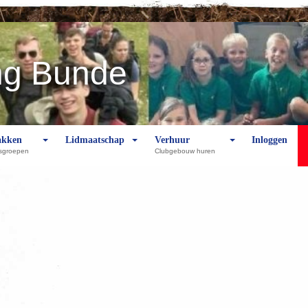
ng Bunde
akken
Lidmaatschap
Verhuur
Inloggen
dsgroepen
Clubgebouw huren