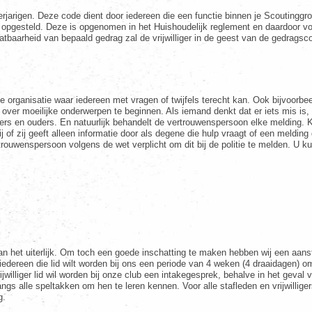
rjarigen. Deze code dient door iedereen die een functie binnen je Scoutingg
de opgesteld. Deze is opgenomen in het Huishoudelijk reglement en daardoor vo
oelaatbaarheid van bepaald gedrag zal de vrijwilliger in de geest van de gedrag
organisatie waar iedereen met vragen of twijfels terecht kan. Ook bijvoorbe
r over moeilijke onderwerpen te beginnen. Als iemand denkt dat er iets mis is
kers en ouders. En natuurlijk behandelt de vertrouwenspersoon elke melding. Kl
f zij geeft alleen informatie door als degene die hulp vraagt of een melding 
ertrouwenspersoon volgens de wet verplicht om dit bij de politie te melden. U 
n het uiterlijk. Om toch een goede inschatting te maken hebben wij een aanste
or iedereen die lid wilt worden bij ons een periode van 4 weken (4 draaidagen) o
vrijwilliger lid wil worden bij onze club een intakegesprek, behalve in het gev
gs alle speltakken om hen te leren kennen. Voor alle stafleden en vrijwilliger
g.