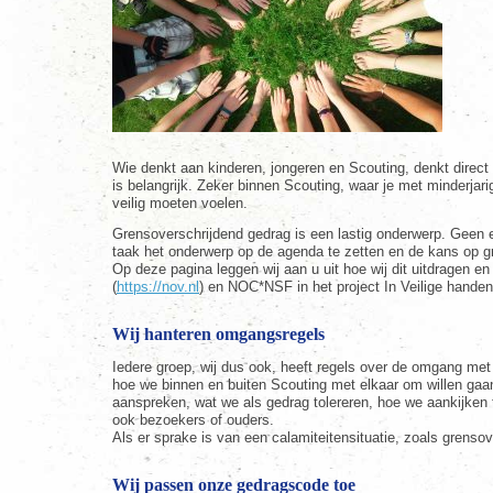
Wie denkt aan kinderen, jongeren en Scouting, denkt direc
is belangrijk. Zeker binnen Scouting, waar je met minderjari
veilig moeten voelen.
Grensoverschrijdend gedrag is een lastig onderwerp. Geen e
taak het onderwerp op de agenda te zetten en de kans op gr
Op deze pagina leggen wij aan u uit hoe wij dit uitdragen 
(
https://nov.nl
) en NOC*NSF in het project In Veilige handen
Wij hanteren omgangsregels
Iedere groep, wij dus ook, heeft regels over de omgang met
hoe we binnen en buiten Scouting met elkaar om willen gaan
aanspreken, wat we als gedrag tolereren, hoe we aankijken 
ook bezoekers of ouders.
Als er sprake is van een calamiteitensituatie, zoals grenso
Wij passen onze gedragscode toe