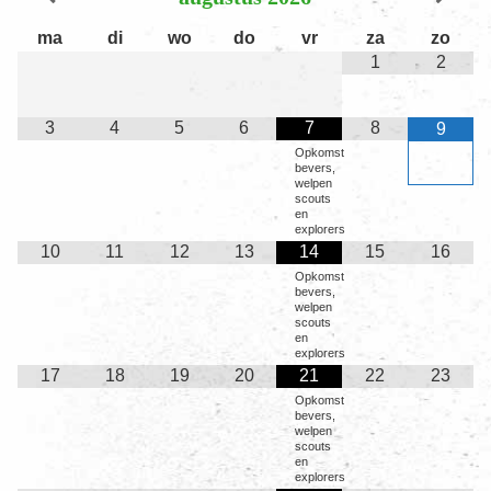
ma
di
wo
do
vr
za
zo
1
2
3
4
5
6
7
8
9
Opkomst
bevers,
welpen
scouts
en
explorers
10
11
12
13
14
15
16
Opkomst
bevers,
welpen
scouts
en
explorers
17
18
19
20
21
22
23
Opkomst
bevers,
welpen
scouts
en
explorers