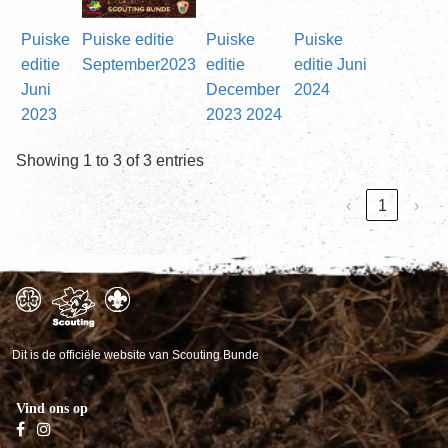
Puiske
Puiske editie
Puiske
Puiske
editie
September2023
editie
editie Juni
Juni
December
2024
2023
2023 2024
Showing 1 to 3 of 3 entries
‹
1
›
Dit is de officiële website van Scouting Bunde
Vind ons op